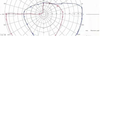
Retour
Contacter nous
Dr Beata Mazur Ophtalmologie
OPHTALMOLOGUE-RETINOLOGUE
WAVRE
Chaussée de Huy, 120 H