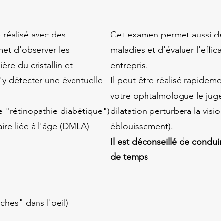
 réalisé avec des
Cet examen permet aussi de 
met d'observer les
maladies et d'évaluer l'effic
ière du cristallin et
entrepris.
d'y détecter une éventuelle
Il peut être réalisé rapidemen
votre ophtalmologue le juge
de "rétinopathie diabétique")
dilatation perturbera la visio
re liée à l'âge (DMLA)
éblouissement).
Il est déconseillé de condui
de temps
hes" dans l'oeil)