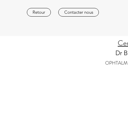
Retour
Contacter nous
Cen
Dr B
OPHTALM